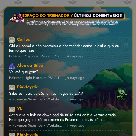
Carlos
Olá eu baixei e não apareceu o charmander como inicial o que eu
tenho que fazer
Pokémon MegaRed Version: Megas Inéditas, Dynamax e Z-Moves! [v1.4] 💾 • GBA ROM Hack
4 days ago
·
Alex da Silva
Vai até que gym?
Pokémon Light Platinum DS: A Lendária Hack Renasceu! [v0.2.1] ⛔ • NDS ROM Hack
6 days ago
·
PinkMystic
Sabe se nessa versão tem as megas do Z.A?
◓ Pokémon Super Dark Workship 2024 ⛔ [v1.4.5] • FanProject ROM Hack
1 week ago
·
VL
Acho que o link de download da ROM está com a versão errada.
Pelo que joguei, só aparecem os Pokémon iniciais até a...
◓ Pokémon Super Dark Workship 2024 ⛔ [v1.4.5] • FanProject ROM Hack
1 week ago
·
PinkMystic