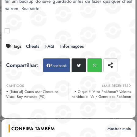
ter um backup do save guardado antes de fazer qualquer cheat
na rom. Boa sorte!
Tags
Cheats
FAQ
Informações
Facebook
Twitt
Wh
ANTIGOS
MAIS RECENTES
◓ [Tutorial] Como usar Cheats no
◓ O que é IV no Pokémon? Valores
er
atsa
Visual Boy Advance (PC)
Individuais: IVs / Genes dos Pokémon
pp
CONFIRA TAMBÉM
Mostrar mais