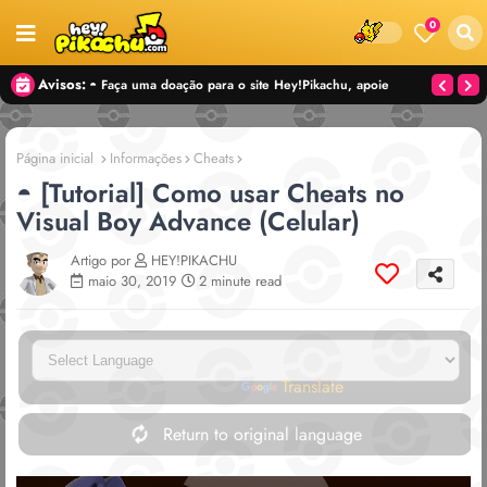
0
Avisos:
◓ Faça uma doação para o site Hey!Pikachu, apoie
nosso trabalho! — CHAVE PIX:
CONTATO@HEYPIKACHU.COM
Página inicial
Informações
Cheats
◓ [Tutorial] Como usar Cheats no
Visual Boy Advance (Celular)
Artigo por
HEY!PIKACHU
maio 30, 2019
2 minute read
Powered by
Translate
Return to original language