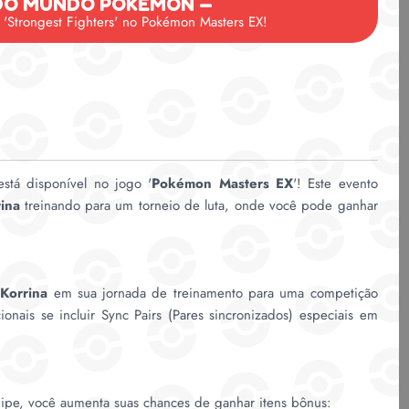
 DO MUNDO POKÉMON —
 'Strongest Fighters' no Pokémon Masters EX!
está disponível no jogo '
Pokémon Masters EX
'! Este evento
rina
treinando para um torneio de luta, onde você pode ganhar
.
 Korrina
em sua jornada de treinamento para uma competição
nais se incluir Sync Pairs (Pares sincronizados) especiais em
uipe, você aumenta suas chances de ganhar itens bônus: