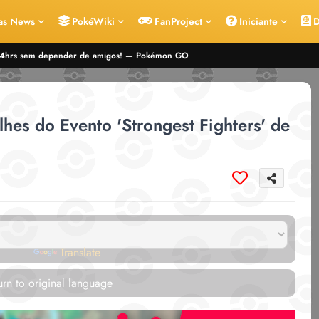
as News
PokéWiki
FanProject
Iniciante
D
 24hrs sem depender de amigos! — Pokémon GO
hes do Evento 'Strongest Fighters' de
red by
Translate
rn to original language