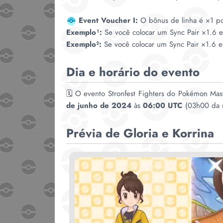
Event Voucher I:
O bônus de linha é ×1 po
Exemplo¹:
Se você colocar um Sync Pair ×1.6 e
Exemplo²:
Se você colocar um Sync Pair ×1.6 
Dia e horário do evento
🗓️ O evento Stronfest Fighters do Pokémon Ma
de junho de 2024
às
06:00 UTC
(03h00 da ma
Prévia de Gloria e Korrina