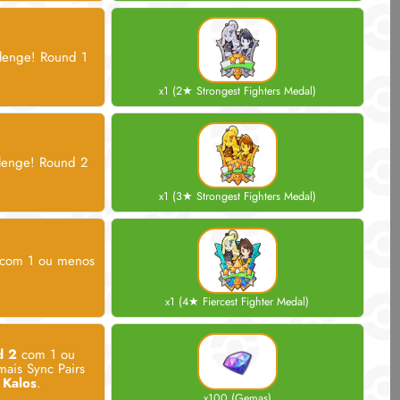
llenge! Round 1
x1 (2★ Strongest Fighters Medal)
llenge! Round 2
x1 (3★ Strongest Fighters Medal)
com 1 ou menos
x1 (4★ Fiercest Fighter Medal)
d 2
com 1 ou
ais Sync Pairs
 Kalos
.
x100 (Gemas)