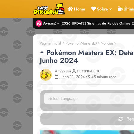
Home
Sobre
Últim
Avisos:
◓ [2026 UPDATE] Sistemas de Reides Online
Página inicial
PokemonMastersEX
Notícias
◓ Pokémon Masters EX: Detal
Junho 2024
Artigo por
HEY!PIKACHU
junho 11, 2024
45 minute read
Powe
Retu