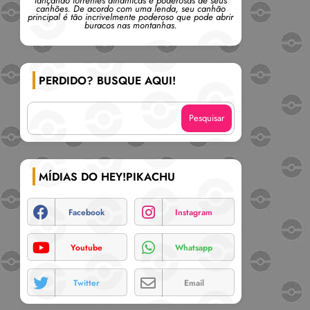
lançando torrentes dinâmicas e poderosas de seus
canhões. De acordo com uma lenda, seu canhão
principal é tão incrivelmente poderoso que pode abrir
buracos nas montanhas.
PERDIDO? BUSQUE AQUI!
MÍDIAS DO HEY!PIKACHU
Facebook
Instagram
Youtube
Whatsapp
Twitter
Email