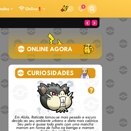
0
ados
Online
Em Alola, Raticate tornou-se mais pesado e escuro
devido ao seu ambiente urbano e dieta mais calórica.
Seu pelo é quase todo preto com uma mancha
marrom em forma de folha na barriga e marrom