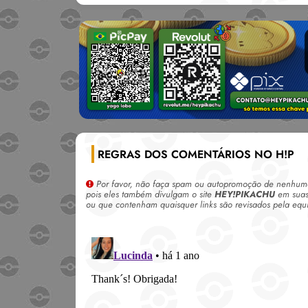
REGRAS DOS COMENTÁRIOS NO H!P
Por favor, não faça spam ou autopromoção de nenhuma 
pois eles também divulgam o site
HEY!PIKACHU
em suas 
ou que contenham quaisquer links são revisados pela equ