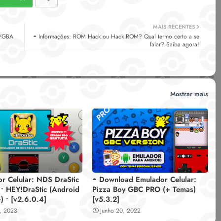
MAIS RECENTES
C/GBA
◓ Informações: ROM Hack ou Hack ROM? Qual termo certo a se
falar? Saiba agora!
Mostrar mais
r Celular: NDS DraStic
◓ Download Emulador Celular:
• HEY!DraStic (Android
Pizza Boy GBC PRO (+ Temas)
) • [v2.6.0.4]
[v5.3.2]
, 2023
Junho 20, 2022