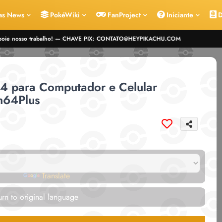
as News
PokéWiki
FanProject
Iniciante
D
, apoie nosso trabalho! — CHAVE PIX: CONTATO@HEYPIKACHU.COM
4 para Computador e Celular
n64Plus
red by
Translate
rn to original language