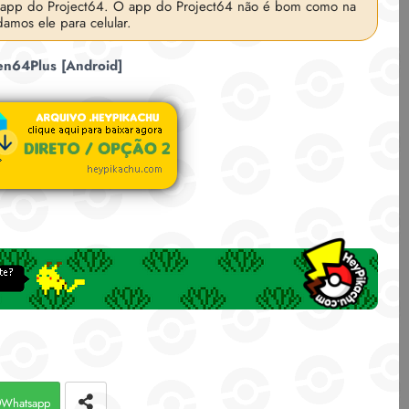
 app do Project64. O app do Project64 não é bom como na
amos ele para celular.
n64Plus [Android]
Whatsapp