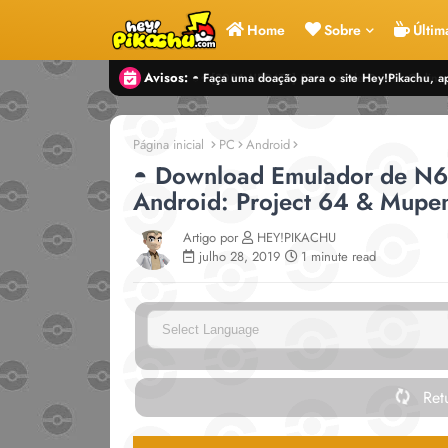
Home
Sobre
Últim
Avisos:
◓ Faça uma doação para o site Hey!Pikachu
Página inicial
PC
Android
◓ Download Emulador de N6
Android: Project 64 & Mupe
Artigo por
HEY!PIKACHU
julho 28, 2019
1 minute read
Powe
Retu