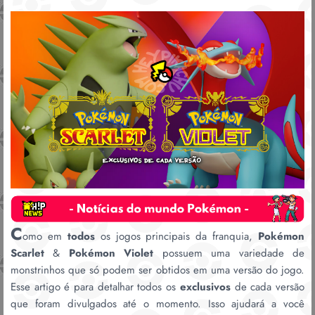
C
omo em
todos
os jogos principais da franquia,
Pokémon
Scarlet
&
Pokémon Violet
possuem uma variedade de
monstrinhos que só podem ser obtidos em uma versão do jogo.
Esse artigo é para detalhar todos os
exclusivos
de cada versão
que foram divulgados até o momento. Isso ajudará a você