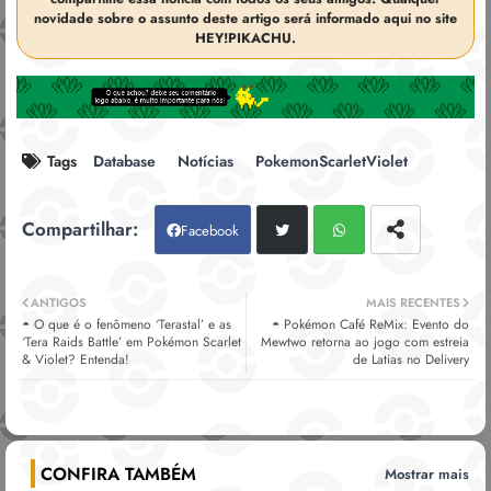
novidade sobre o assunto deste artigo será informado aqui no site
HEY!PIKACHU.
Tags
Database
Notícias
PokemonScarletViolet
Facebook
Twitt
Wh
ANTIGOS
MAIS RECENTES
◓ O que é o fenômeno ‘Terastal’ e as
◓ Pokémon Café ReMix: Evento do
er
atsa
‘Tera Raids Battle’ em Pokémon Scarlet
Mewtwo retorna ao jogo com estreia
& Violet? Entenda!
de Latias no Delivery
pp
CONFIRA TAMBÉM
Mostrar mais