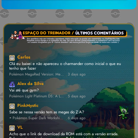
Carlos
Olá eu baixei e não apareceu o charmander como inicial o que eu
tenho que fazer
Pokémon MegaRed Version: Megas Inéditas, Dynamax e Z-Moves! [v1.4] 💾 • GBA ROM Hack
3 days ago
·
Alex da Silva
Vai até que gym?
Pokémon Light Platinum DS: A Lendária Hack Renasceu! [v0.2.1] ⛔ • NDS ROM Hack
5 days ago
·
PinkMystic
Sabe se nessa versão tem as megas do Z.A?
◓ Pokémon Super Dark Workship 2024 ⛔ [v1.4.5] • FanProject ROM Hack
6 days ago
·
VL
Acho que o link de download da ROM está com a versão errada.