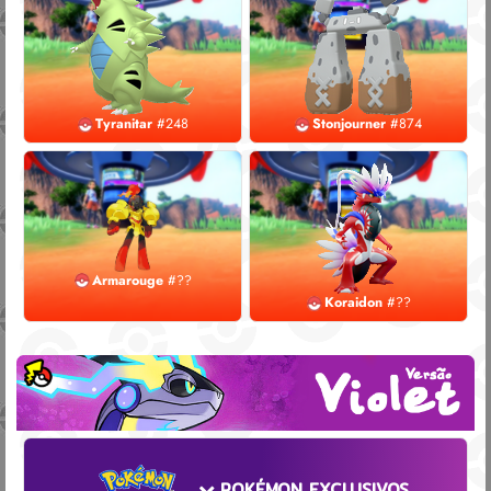
Tyranitar
#248
Stonjourner
#874
Armarouge
#??
Koraidon
#??
POKÉMON EXCLUSIVOS