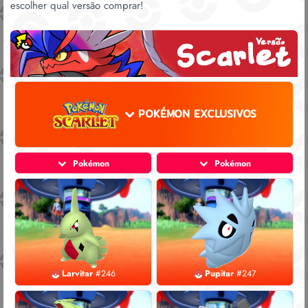
escolher qual versão comprar!
POKÉMON EXCLUSIVOS
Pokémon
Pokémon
Larvitar
#246
Pupitar
#247