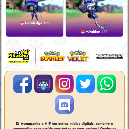
Ceruledge
#??
Miraidon
#??
Acompanhe o H!P em outras mídias digitais, comente e
compartilhe essa notícia com todos os seus amigos! Qualquer