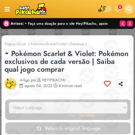
0
Avisos:
◓ Faça uma doação para o site Hey!Pikachu, apoie
nosso trabalho! — CHAVE PIX:
CONTATO@HEYPIKACHU.COM
Página inicial
PokemonScarletViolet
Database
◓ Pokémon Scarlet & Violet: Pokémon
exclusivos de cada versão | Saiba
qual jogo comprar
Artigo por
HEY!PIKACHU
agosto 04, 2022
4 minute read
Powered by
Translate
Return to original language