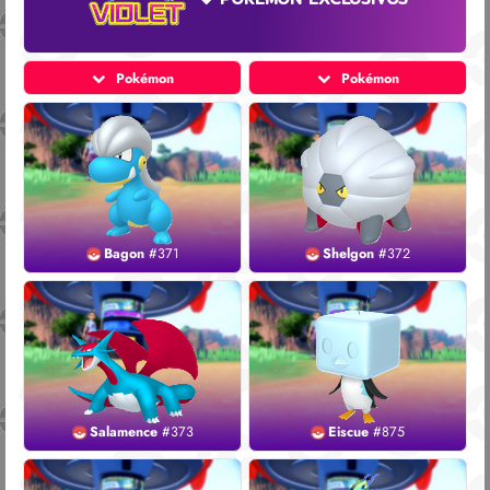
Pokémon
Pokémon
Bagon
#371
Shelgon
#372
Salamence
#373
Eiscue
#875