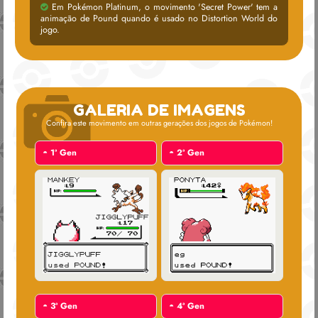
Em Pokémon Platinum, o movimento 'Secret Power' tem a
animação de Pound quando é usado no Distortion World do
jogo.
GALERIA DE IMAGENS
Confira este movimento em outras gerações dos jogos de Pokémon!
◓
1ª Gen
◓
2ª Gen
◓
3ª Gen
◓
4ª Gen