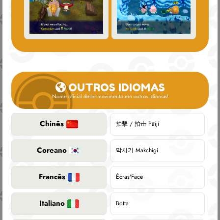
OUTROS IDIOMAS
Nome oficial deste movimento em outros idiomas!
Chinês
拍擊 / 拍击 Pāijí
Coreano
막치기 Makchigi
Francês
Écras'Face
Italiano
Botta