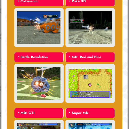
◓
Colosseum
◓
Poké XD
◓
Battle Revolution
◓
MD: Red and Blue
◓
MD: GTI
◓
Super MD