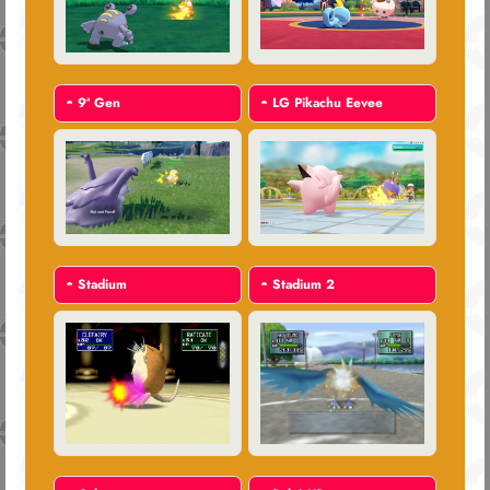
◓
9ª Gen
◓
LG Pikachu Eevee
◓
Stadium
◓
Stadium 2