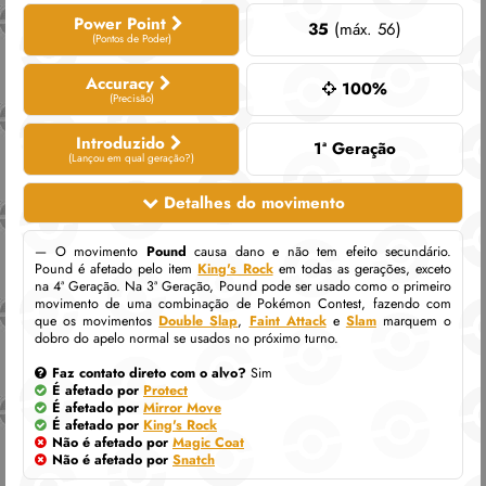
Power Point
35
(máx. 56)
(Pontos de Poder)
Accuracy
100%
(Precisão)
Introduzido
1ª Geração
(Lançou em qual geração?)
Detalhes do movimento
— O movimento
Pound
causa dano e não tem efeito secundário.
Pound é afetado pelo item
King's Rock
em todas as gerações, exceto
na 4ª Geração. Na 3ª Geração, Pound pode ser usado como o primeiro
movimento de uma combinação de Pokémon Contest, fazendo com
que os movimentos
Double Slap
,
Faint Attack
e
Slam
marquem o
dobro do apelo normal se usados no próximo turno.
Faz contato direto com o alvo?
Sim
É afetado por
Protect
É afetado por
Mirror Move
É afetado por
King's Rock
Não é afetado por
Magic Coat
Não é afetado por
Snatch