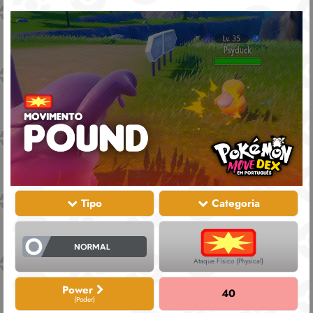
Tipo
Categoria
Ataque Físico (Physical)
Power
40
(Poder)