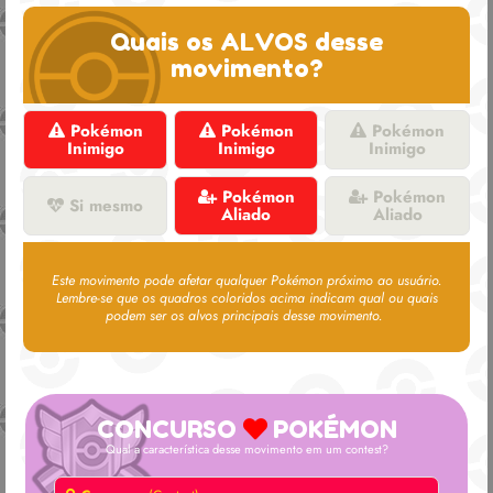
Quais os ALVOS desse
movimento?
Pokémon
Pokémon
Pokémon
Inimigo
Inimigo
Inimigo
Pokémon
Pokémon
Si mesmo
Aliado
Aliado
Este movimento pode afetar qualquer Pokémon próximo ao usuário.
Lembre-se que os quadros coloridos acima indicam qual ou quais
podem ser os alvos principais desse movimento.
CONCURSO
POKÉMON
Qual a característica desse movimento em um contest?