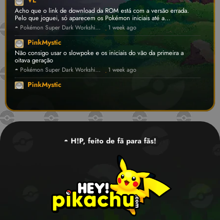
Acho que o link de download da ROM está com a versão errada.
Pelo que joguei, só aparecem os Pokémon iniciais até a...
◓ Pokémon Super Dark Workship 2024 ⛔ [v1.4.5] • FanProject ROM Hack
1 week ago
·
PinkMystic
Não consigo usar o slowpoke e os iniciais do vão da primeira a
oitava geração
◓ Pokémon Super Dark Workship 2024 ⛔ [v1.4.5] • FanProject ROM Hack
1 week ago
·
PinkMystic
Acho que a versão upada no site está errada
◓ Pokémon Super Dark Workship 2024 ⛔ [v1.4.5] • FanProject ROM Hack
1 week ago
·
PinkMystic
Essa versão final não está errada? Não dá para usar o slowpoke e os
iniciais só tem da primeira a oitava geração.
◓ H!P, feito de fã para fãs!
◓ Pokémon Super Dark Workship 2024 ⛔ [v1.4.5] • FanProject ROM Hack
1 week ago
·
Nero FF
Olá,como achar o Lucky egg na safari zone?
◓ Pokémon Recharged Emerald 💾 [v1.3] • FanProject ROM Hack
1 week ago
·
Stinkyll
Testando comentários 123
Pokémon Pokopia anuncia Passe de Expansão com cidade submarina, novos Pokémon e Dive
1 week ago
·