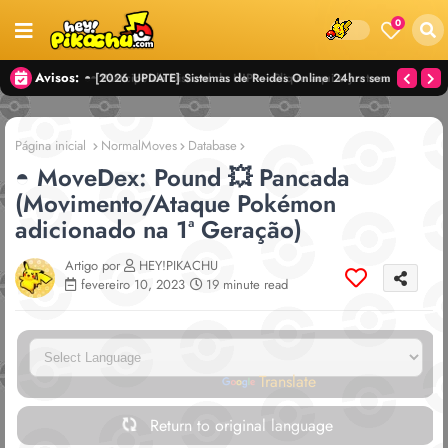
0
Avisos:
◓ [2026 UPDATE] Sistemas de Reides Online 24hrs sem
depender de amigos! — Pokémon GO
Página inicial
NormalMoves
Database
◓ MoveDex: Pound 💥 Pancada
(Movimento/Ataque Pokémon
adicionado na 1ª Geração)
Artigo por
HEY!PIKACHU
fevereiro 10, 2023
19 minute read
Powered by
Translate
Return to original language