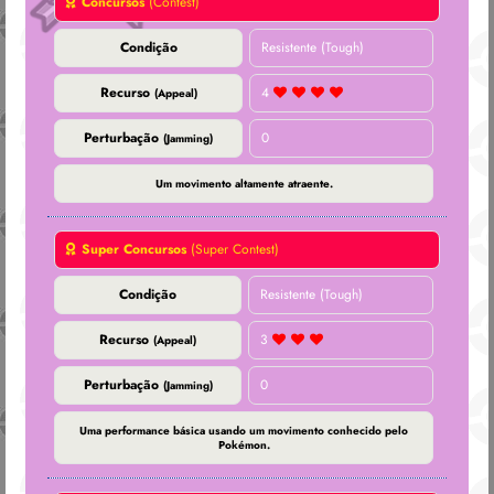
Concursos
(Contest)
Condição
Resistente (Tough)
Recurso
4
(Appeal)
Perturbação
0
(Jamming)
Um movimento altamente atraente.
Super Concursos
(Super Contest)
Condição
Resistente (Tough)
Recurso
3
(Appeal)
Perturbação
0
(Jamming)
Uma performance básica usando um movimento conhecido pelo
Pokémon.