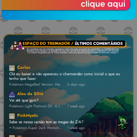
Carlos
Olá eu baixei e não apareceu o charmander como inicial o que eu
tenho que fazer
Pokémon MegaRed Version: Megas Inéditas, Dynamax e Z-Moves! [v1.4] 💾 • GBA ROM Hack
6 days ago
·
Alex da Silva
Vai até que gym?
Pokémon Light Platinum DS: A Lendária Hack Renasceu! [v0.2.1] ⛔ • NDS ROM Hack
1 week ago
·
PinkMystic
Sabe se nessa versão tem as megas do Z.A?
◓ Pokémon Super Dark Workship 2024 ⛔ [v1.4.5] • FanProject ROM Hack
1 week ago
·
VL