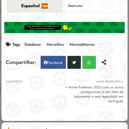
Espanhol
Destructor
Tags
Database
MoveDex
NormalMoves
Facebook
Twitt
Wh
ANTIGOS
MAIS RECENTES
◓ Anime Pokémon 2023 com os novos
er
atsa
protagonistas já tem data de
lançamento e será legendado em
português
pp