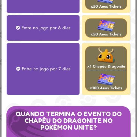
x50 Aeos Tickets
Entre no jogo por 6 dias
x50 Aeos Tickets
x1 Chapéu Dragonite
Entre no jogo por 7 dias
x100 Aeos Tickets
QUANDO TERMINA O EVENTO DO
CHAPÉU DO DRAGONITE NO
POKÉMON UNITE?