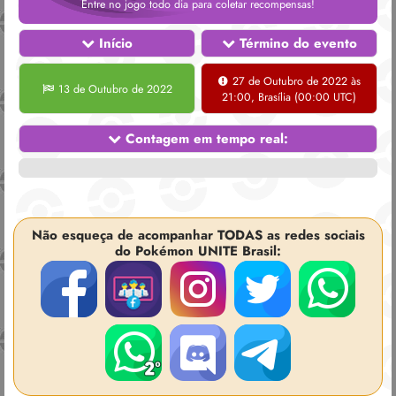
Entre no jogo todo dia para coletar recompensas!
Início
Término do evento
27 de Outubro de 2022 às
13 de Outubro de 2022
21:00, Brasília (00:00 UTC)
Contagem em tempo real:
Não esqueça de acompanhar TODAS as redes sociais
do Pokémon UNITE Brasil: