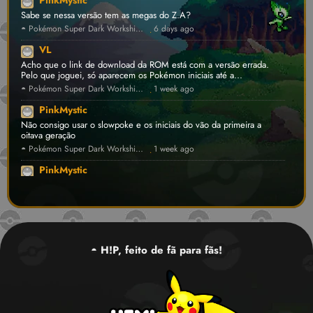
PinkMystic
Sabe se nessa versão tem as megas do Z.A?
◓ Pokémon Super Dark Workship 2024 ⛔ [v1.4.5] • FanProject ROM Hack
6 days ago
·
VL
Acho que o link de download da ROM está com a versão errada.
Pelo que joguei, só aparecem os Pokémon iniciais até a...
◓ Pokémon Super Dark Workship 2024 ⛔ [v1.4.5] • FanProject ROM Hack
1 week ago
·
PinkMystic
Não consigo usar o slowpoke e os iniciais do vão da primeira a
oitava geração
◓ Pokémon Super Dark Workship 2024 ⛔ [v1.4.5] • FanProject ROM Hack
1 week ago
·
PinkMystic
Acho que a versão upada no site está errada
◓ Pokémon Super Dark Workship 2024 ⛔ [v1.4.5] • FanProject ROM Hack
1 week ago
·
PinkMystic
Essa versão final não está errada? Não dá para usar o slowpoke e os
iniciais só tem da primeira a oitava geração.
◓ H!P, feito de fã para fãs!
◓ Pokémon Super Dark Workship 2024 ⛔ [v1.4.5] • FanProject ROM Hack
1 week ago
·
Nero FF
Olá,como achar o Lucky egg na safari zone?
◓ Pokémon Recharged Emerald 💾 [v1.3] • FanProject ROM Hack
1 week ago
·