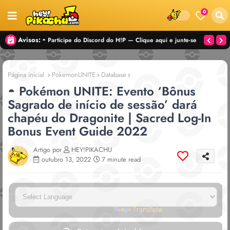
0
Avisos:
◓ Participe do Discord do H!P — Clique aqui e junte-se
a comunidade agora mesmo!
Página inicial
PokemonUNITE
Database
◓ Pokémon UNITE: Evento ‘Bônus
Sagrado de início de sessão’ dará
chapéu do Dragonite | Sacred Log-In
Bonus Event Guide 2022
Artigo por
HEY!PIKACHU
outubro 13, 2022
7 minute read
Powered by
Translate