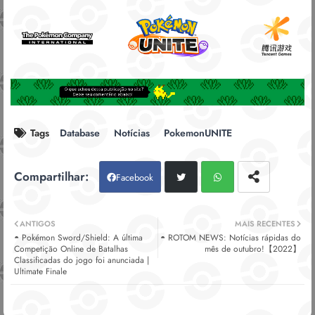
Tags
Database
Notícias
PokemonUNITE
Facebook
Twitt
Wh
ANTIGOS
MAIS RECENTES
◓ Pokémon Sword/Shield: A última
◓ ROTOM NEWS: Notícias rápidas do
er
atsa
Competição Online de Batalhas
mês de outubro!【2022】
Classificadas do jogo foi anunciada |
Ultimate Finale
pp