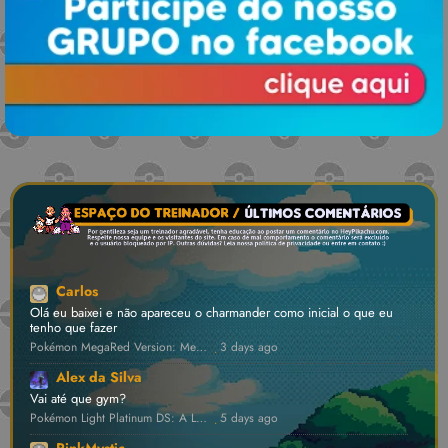
Carlos
Olá eu baixei e não apareceu o charmander como inicial o que eu
tenho que fazer
Pokémon MegaRed Version: Megas Inéditas, Dynamax e Z-Moves! [v1.4] 💾 • GBA ROM Hack
3 days ago
·
Alex da Silva
Vai até que gym?
Pokémon Light Platinum DS: A Lendária Hack Renasceu! [v0.2.1] ⛔ • NDS ROM Hack
5 days ago
·